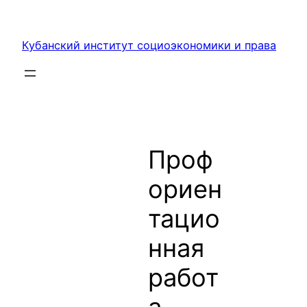
Перейти
к
Кубанский институт социоэкономики и права
содержимому
Проф
ориен
тацио
нная
работ