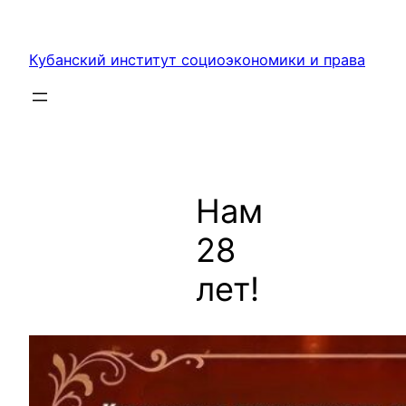
Перейти
к
Кубанский институт социоэкономики и права
содержимому
Нам
28
лет!