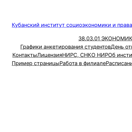
Перейти
к
содержимому
Кубанский институт социоэкономики и прав
38.03.01 ЭКОНОМИ
Графики анкетирования студентов
День о
Контакты
Лицензия
НИРС, СНК
О НИР
Об инсти
Пример страницы
Работа в филиале
Расписани