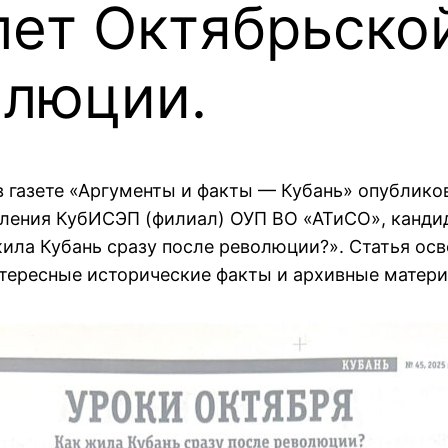
лет Октябрьско
олюции.
 газете «Аргументы и факты — Кубань» опублико
ления КубИСЭП (филиал) ОУП ВО «АТиСО», кандид
ила Кубань сразу после революции?». Статья ос
интересные исторические факты и архивные матер