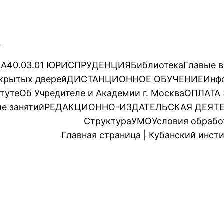
а
КА
40.03.01 ЮРИСПРУДЕНЦИЯ
Библиотека
Главые в
ткрытых дверей
ДИСТАНЦИОННОЕ ОБУЧЕНИЕ
Инф
туте
Об Учредителе и Академии г. Москва
ОПЛАТА
е занятий
РЕДАКЦИОННО-ИЗДАТЕЛЬСКАЯ ДЕЯТ
Структура
УМО
Условия обрабо
Главная страница | Кубанский инст